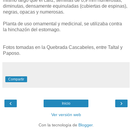
mismo largo que el cáliz; semillas de 0,9 mm numerosas,
diminutas, densamente equinuladas (cubiertas de espinas),
negras, opacas y numerosas.
Planta de uso ornamental y medicinal, se utilizaba contra
la hinchazón del estomago.
Fotos tomadas en la Quebrada Cascabeles, entre Taltal y
Paposo.
Compartir
‹
›
Inicio
Ver versión web
Con la tecnología de
Blogger
.